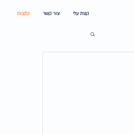
קצת עלי
צור קשר
כתבות